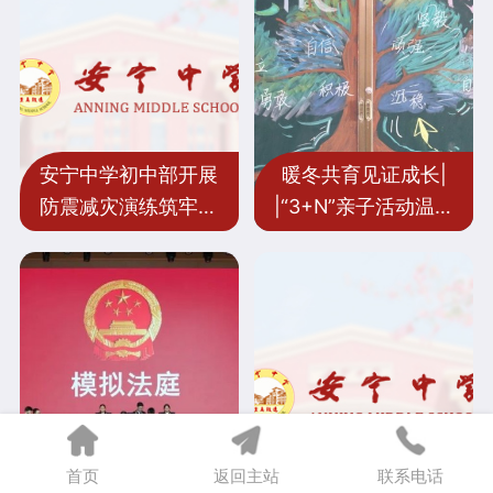
安宁中学初中部开展
暖冬共育见证成长|
防震减灾演练筑牢校
|“3+N”亲子活动温情
园安全防线
回顾
首页
返回主站
联系电话
安宁中学初中部：宪
骏马踏春，共启新